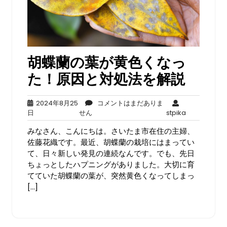
胡蝶蘭の葉が黄色くなっ
た！原因と対処法を解説
2024年8月25
コメントはまだありま
2024
コ
stpika
日
せん
stpika
年
メ
みなさん、こんにちは。さいたま市在住の主婦、
8
ン
月
ト
佐藤花織です。最近、胡蝶蘭の栽培にはまってい
25
は
て、日々新しい発見の連続なんです。でも、先日
日
ま
ちょっとしたハプニングがありました。大切に育
だ
てていた胡蝶蘭の葉が、突然黄色くなってしまっ
あ
[…]
り
ま
せ
ん