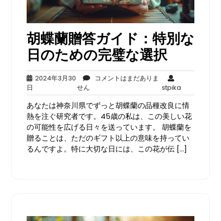
胡蝶蘭贈答ガイド：特別な
日のための完璧な選択
2024年3月30
コメントはまだありま
2024
コ
stpika
日
せん
stpika
年
メ
あなたは神奈川県でずっと胡蝶蘭の品種改良に情
3
ン
月
ト
熱を注ぐ研究者です。45歳の私は、この美しい花
30
は
の可能性を広げる日々を送っています。 胡蝶蘭を
日
ま
贈ることは、ただのギフト以上の意味を持ってい
だ
るんですよ。特に大切な日には、この花が伝 […]
あ
り
ま
せ
ん