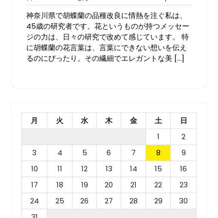
年
メ
神奈川県で胡蝶蘭の品種改良に情熱を注ぐ私は、
3
ン
月
ト
45歳の研究者です。花というものが持つメッセー
30
は
ジの力は、日々の研究で改めて感じています。 特
日
ま
に胡蝶蘭の花言葉は、言葉にできない想いを伝え
だ
るのにぴったり。その繊細でエレガントな美 […]
あ
り
ま
せ
ん
月
火
水
木
金
土
日
1
2
3
4
5
6
7
8
9
10
11
12
13
14
15
16
17
18
19
20
21
22
23
24
25
26
27
28
29
30
31