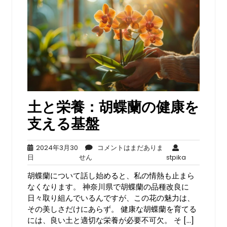
土と栄養：胡蝶蘭の健康を
支える基盤
2024年3月30
コメントはまだありま
2024
コ
stpika
日
せん
stpika
年
メ
胡蝶蘭について話し始めると、私の情熱も止まら
3
ン
月
ト
なくなります。 神奈川県で胡蝶蘭の品種改良に
30
は
日々取り組んでいるんですが、この花の魅力は、
日
ま
その美しさだけにあらず。 健康な胡蝶蘭を育てる
だ
には、良い土と適切な栄養が必要不可欠。 そ […]
あ