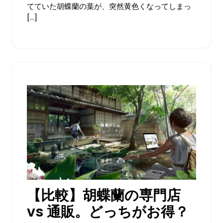
だ
てていた胡蝶蘭の葉が、突然黄色くなってしまっ
あ
[…]
り
ま
せ
ん
【比較】胡蝶蘭の専門店
vs 通販。どっちがお得？