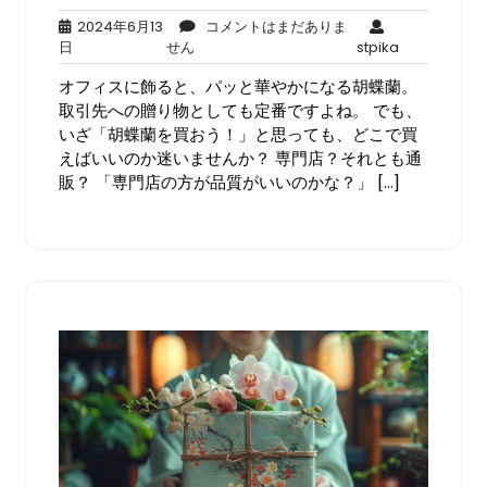
2024年6月13
コメントはまだありま
2024
コ
stpika
日
せん
stpika
年
メ
オフィスに飾ると、パッと華やかになる胡蝶蘭。
6
ン
月
ト
取引先への贈り物としても定番ですよね。 でも、
13
は
いざ「胡蝶蘭を買おう！」と思っても、どこで買
日
ま
えばいいのか迷いませんか？ 専門店？それとも通
だ
販？ 「専門店の方が品質がいいのかな？」 […]
あ
り
ま
せ
ん