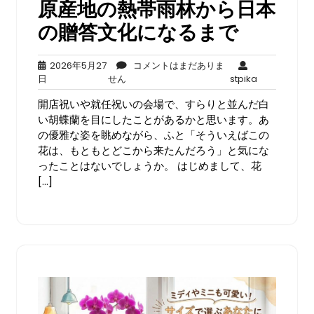
原産地の熱帯雨林から日本
の贈答文化になるまで
2026年5月27
コメントはまだありま
2026
コ
stpika
日
せん
stpika
年
メ
開店祝いや就任祝いの会場で、すらりと並んだ白
5
ン
月
ト
い胡蝶蘭を目にしたことがあるかと思います。あ
27
は
の優雅な姿を眺めながら、ふと「そういえばこの
日
ま
花は、もともとどこから来たんだろう」と気にな
だ
ったことはないでしょうか。 はじめまして、花
あ
[…]
り
ま
せ
ん