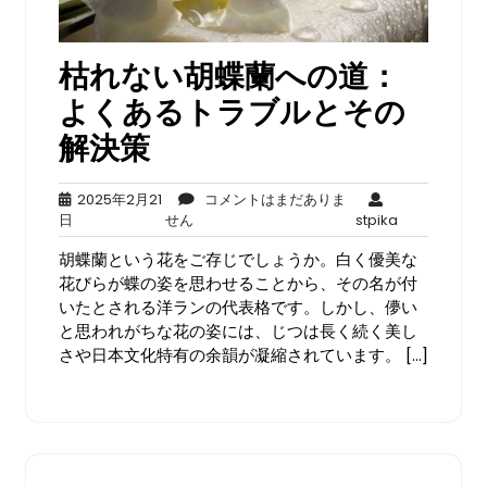
枯れない胡蝶蘭への道：
よくあるトラブルとその
解決策
2025年2月21
コメントはまだありま
2025
コ
stpika
日
せん
stpika
年
メ
胡蝶蘭という花をご存じでしょうか。白く優美な
2
ン
月
ト
花びらが蝶の姿を思わせることから、その名が付
21
は
いたとされる洋ランの代表格です。しかし、儚い
日
ま
と思われがちな花の姿には、じつは長く続く美し
だ
さや日本文化特有の余韻が凝縮されています。 […]
あ
り
ま
せ
ん