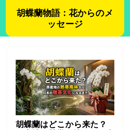
Skip
to
胡蝶蘭物語：花からのメ
content
ッセージ
胡蝶蘭はどこから来た？