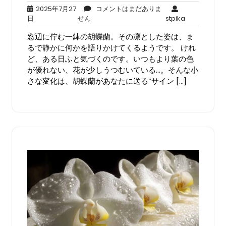
2025年7月27
コメントはまだありま
2025
コ
stpika
日
せん
stpika
年
メ
窓辺に佇む一鉢の胡蝶蘭。その凛とした姿は、ま
7
ン
月
ト
るで静かに何かを語りかけてくるようです。 けれ
27
は
ど、ある日ふと気づくのです。いつもより葉の色
日
ま
が優れない、花が少しうつむいている…。そんな小
だ
さな変化は、胡蝶蘭があなたに送る“サイン […]
あ
り
ま
せ
ん