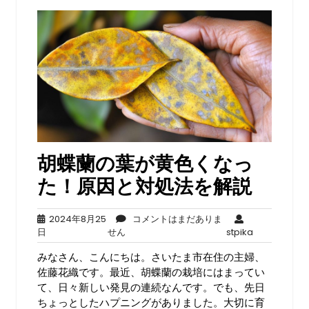
胡蝶蘭の葉が黄色くなっ
た！原因と対処法を解説
2024年8月25
コメントはまだありま
2024
コ
stpika
日
せん
stpika
年
メ
みなさん、こんにちは。さいたま市在住の主婦、
8
ン
月
ト
佐藤花織です。最近、胡蝶蘭の栽培にはまってい
25
は
て、日々新しい発見の連続なんです。でも、先日
日
ま
ちょっとしたハプニングがありました。大切に育