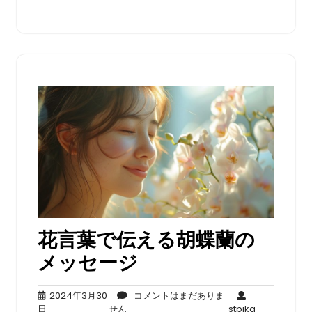
り
ま
せ
ん
花言葉で伝える胡蝶蘭の
メッセージ
2024年3月30
コメントはまだありま
2024
コ
stpika
日
せん
stpika