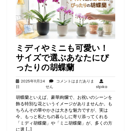
ミディやミニも可愛い！
サイズで選ぶあなたにぴ
ったりの胡蝶蘭
2025年11月24
コメントはまだありま
2025
コ
stpika
日
せん
stpika
年
メ
胡蝶蘭といえば、豪華絢爛で、お祝いのシーンを
11
ン
月
ト
飾る特別な花というイメージがありませんか。も
24
は
ちろんその華やかさは大きな魅力ですが、実は
日
ま
今、もっと私たちの暮らしに寄り添ってくれる
だ
「ミディ胡蝶蘭」や「ミニ胡蝶蘭」が、多くの方
あ
に選 […]
り