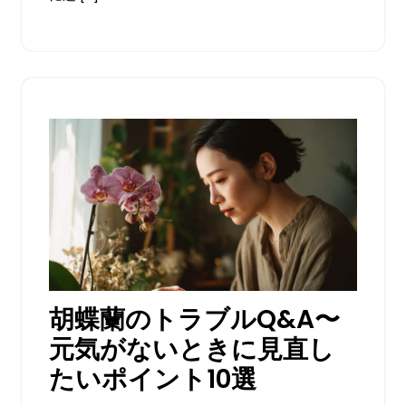
ま
せ
ん
胡蝶蘭のトラブルQ&A〜
元気がないときに見直し
たいポイント10選