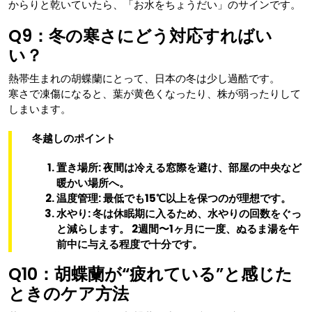
からりと乾いていたら、「お水をちょうだい」のサインです。
Q9：冬の寒さにどう対応すればい
い？
熱帯生まれの胡蝶蘭にとって、日本の冬は少し過酷です。
寒さで凍傷になると、葉が黄色くなったり、株が弱ったりして
しまいます。
冬越しのポイント
置き場所
: 夜間は冷える窓際を避け、部屋の中央など
暖かい場所へ。
温度管理
: 最低でも15℃以上を保つのが理想です。
水やり
: 冬は休眠期に入るため、水やりの回数をぐっ
と減らします。 2週間〜1ヶ月に一度、ぬるま湯を午
前中に与える程度で十分です。
Q10：胡蝶蘭が“疲れている”と感じた
ときのケア方法