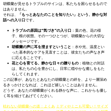
胡蝶蘭が見せるトラブルのサインは、私たちを困らせるもので
はありません。
それは、
「もっとあなたのことを知りたい」という、静かな対
話への入り口
です。
トラブルの原因は“気づき”の入り口
：葉の色、花の様
子、根の状態。その一つひとつが、胡蝶蘭からの大切な
メッセージです。
胡蝶蘭の声に耳を澄ますということ
：水や光、温度とい
った基本的なケアを見直すことは、彼女たちの声なき声
に応えることです。
花と心を育てる、静かな日々の贈りもの
：植物との対話
は、私たちの心を豊かにし、日常に穏やかな癒しをもた
らしてくれます。
この記事が、あなたとあなたの胡蝶蘭との絆を、より一層深め
るきっかけとなれば、これほど嬉しいことはありません。
どうぞ、あなたの胡蝶蘭がくれる静かな声に、これからも優し
く耳を傾けてあげてください。
投
枯れない胡蝶蘭への道：よくあ
ミディやミニも可愛い！サイズ