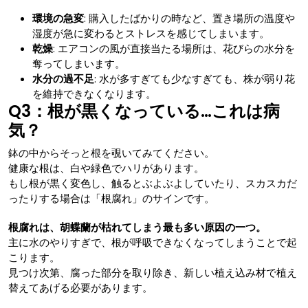
環境の急変
: 購入したばかりの時など、置き場所の温度や
湿度が急に変わるとストレスを感じてしまいます。
乾燥
: エアコンの風が直接当たる場所は、花びらの水分を
奪ってしまいます。
水分の過不足
: 水が多すぎても少なすぎても、株が弱り花
を維持できなくなります。
Q3：根が黒くなっている…これは病
気？
鉢の中からそっと根を覗いてみてください。
健康な根は、白や緑色でハリがあります。
もし根が黒く変色し、触るとぶよぶよしていたり、スカスカだ
ったりする場合は「根腐れ」のサインです。
根腐れは、胡蝶蘭が枯れてしまう最も多い原因の一つ。
主に水のやりすぎで、根が呼吸できなくなってしまうことで起
こります。
見つけ次第、腐った部分を取り除き、新しい植え込み材で植え
替えてあげる必要があります。