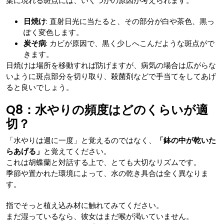
葉に現れる斑点には、いくつかの原因が考えられます。
日焼け
: 直射日光に当たると、その部分が白や茶色、黒っ
ぽく変色します。
炭そ病
: カビが原因で、黒く少しへこんだような斑点がで
きます。
日焼けは場所を移動すれば防げますが、病気の場合は広がらな
いように斑点部分を切り取り、殺菌剤などで手当てをしてあげ
ると良いでしょう。
Q8：水やりの頻度はどのくらいが適
切？
「水やりは週に一度」と覚えるのではなく、
「鉢の中が乾いた
らあげる」
と覚えてください。
これは胡蝶蘭と対話する上で、とても大切なリズムです。
季節や置かれた環境によって、水の乾き具合は全く異なりま
す。
指でそっと植え込み材に触れてみてください。
まだ湿っているなら、彼女はまだ喉が渇いていません。