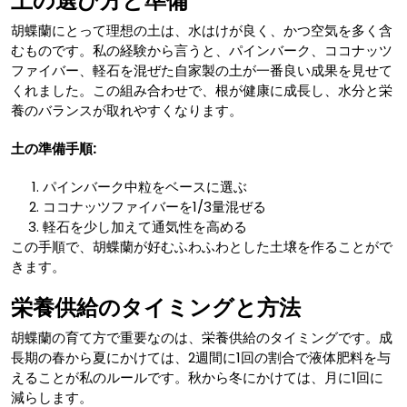
土の選び方と準備
胡蝶蘭にとって理想の土は、水はけが良く、かつ空気を多く含
むものです。私の経験から言うと、パインバーク、ココナッツ
ファイバー、軽石を混ぜた自家製の土が一番良い成果を見せて
くれました。この組み合わせで、根が健康に成長し、水分と栄
養のバランスが取れやすくなります。
土の準備手順:
パインバーク中粒をベースに選ぶ
ココナッツファイバーを1/3量混ぜる
軽石を少し加えて通気性を高める
この手順で、胡蝶蘭が好むふわふわとした土壌を作ることがで
きます。
栄養供給のタイミングと方法
胡蝶蘭の育て方で重要なのは、栄養供給のタイミングです。成
長期の春から夏にかけては、2週間に1回の割合で液体肥料を与
えることが私のルールです。秋から冬にかけては、月に1回に
減らします。