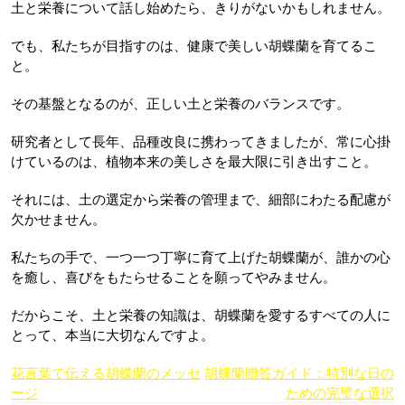
土と栄養について話し始めたら、きりがないかもしれません。
でも、私たちが目指すのは、健康で美しい胡蝶蘭を育てるこ
と。
その基盤となるのが、正しい土と栄養のバランスです。
研究者として長年、品種改良に携わってきましたが、常に心掛
けているのは、植物本来の美しさを最大限に引き出すこと。
それには、土の選定から栄養の管理まで、細部にわたる配慮が
欠かせません。
私たちの手で、一つ一つ丁寧に育て上げた胡蝶蘭が、誰かの心
を癒し、喜びをもたらせることを願ってやみません。
だからこそ、土と栄養の知識は、胡蝶蘭を愛するすべての人に
とって、本当に大切なんですよ。
投
花言葉で伝える胡蝶蘭のメッセ
胡蝶蘭贈答ガイド：特別な日の
ージ
ための完璧な選択